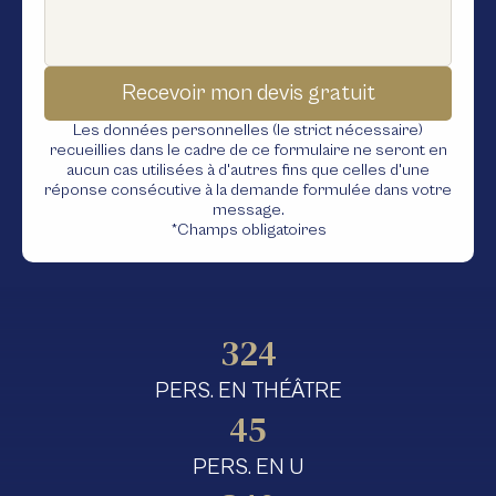
Les données personnelles (le strict nécessaire)
recueillies dans le cadre de ce formulaire ne seront en
aucun cas utilisées à d'autres fins que celles d'une
réponse consécutive à la demande formulée dans votre
message.
*Champs obligatoires
324
PERS. EN THÉÂTRE
45
PERS. EN U