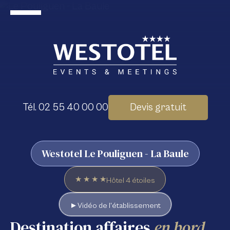
Tél. 02 55 40 00 00
Devis gratuit
Westotel Le Pouliguen - La Baule
★ ★ ★ ★
Hôtel 4 étoiles
Vidéo de l'établissement
►
Destination affaires
en bord