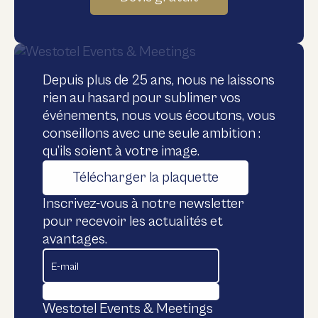
paix. Enfin un personnel des plus
accueillants sera être aux petits soins pour
vous.
Depuis plus de 25 ans, nous ne laissons
Serge G. - Club sportif
rien au hasard pour sublimer vos
180 participants • Westotel Tours - Val de
événements, nous vous écoutons, vous
Loire • septembre 2025
conseillons avec une seule ambition :
qu’ils soient à votre image.
Télécharger la plaquette
Établissement au TOP, autant sur les
Inscrivez-vous à notre newsletter
infrastructures (chambres, salles de
pour recevoir les actualités et
travail) que sur les repas et pauses.
avantages.
Personnel sympathique souriant à l'écoute
des besoins. Un grand merci à Gabrielle qui
a permis de rendre ces moments possibles.
Westotel Events & Meetings
Jérémy V. - Secteur de la cosmétique