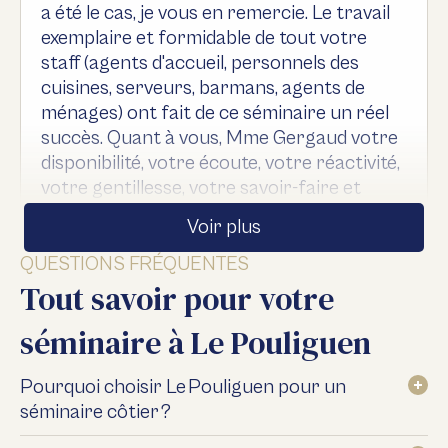
a été le cas, je vous en remercie. Le travail
exemplaire et formidable de tout votre
staff (agents d'accueil, personnels des
cuisines, serveurs, barmans, agents de
ménages) ont fait de ce séminaire un réel
succès. Quant à vous, Mme Gergaud votre
disponibilité, votre écoute, votre réactivité,
votre gentillesse, votre savoir-faire et
savoir-être, sans oublier votre efficacité
Voir plus
ont largement contribué à la réussite de
cet événement, et nous avons reçu de
QUESTIONS FRÉQUENTES
Tout savoir pour votre
nombreux retours positifs de la part des
participants (beauté du site, cuisine
séminaire à Le Pouliguen
délicieuse, personnels gentils et
professionnels). Bravo et félicitations à
Pourquoi choisir Le Pouliguen pour un
vous et à toute votre équipe pour ce travail
séminaire côtier ?
remarquable et exceptionnel. Cela a été un
réel plaisir de collaborer avec vous, et nous
Le complexe 4 étoiles borde le port de